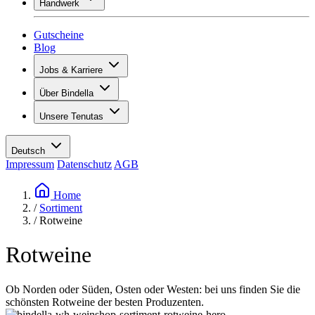
Handwerk
Sortiment
Übersicht
Vinotecas
Gipsen
Gutscheine
Malern
Blog
Inspiration
Jobs & Karriere
Weinwissen
Übersicht
Über Bindella
Offene Stellen
Übersicht
Lernende
Unsere Tenutas
Geschichte
Ihre Vorteile
Tenuta Vallocaia
Magazin «La vita è bella»
Werte
Tenuta Vergaia
Medien
Ansprechpartner
Deutsch
Les Moby Dicks
Impressum
Datenschutz
AGB
Kontakte
Nachhaltigkeit
Home
/
Sortiment
/
Rotweine
Rotweine
Ob Norden oder Süden, Osten oder Westen: bei uns finden Sie die
schönsten Rotweine der besten Produzenten.