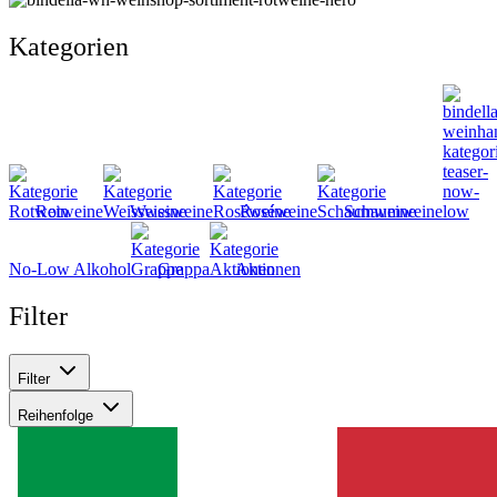
Kategorien
Rotweine
Weissweine
Roséweine
Schaumweine
No-Low Alkohol
Grappa
Aktionen
Filter
Filter
Reihenfolge