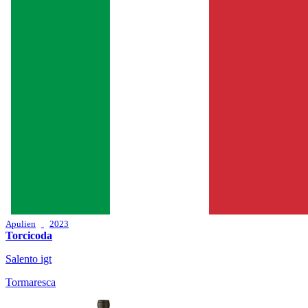
Apulien
2023
Torcicoda
Salento igt
Tormaresca