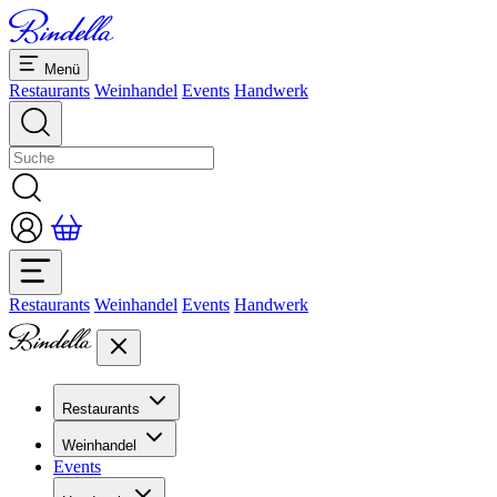
Menü
Restaurants
Weinhandel
Events
Handwerk
Restaurants
Weinhandel
Events
Handwerk
Restaurants
Übersicht Restaurants
Weinhandel
Bankette & Events
Events
Übersicht
Dolcezze