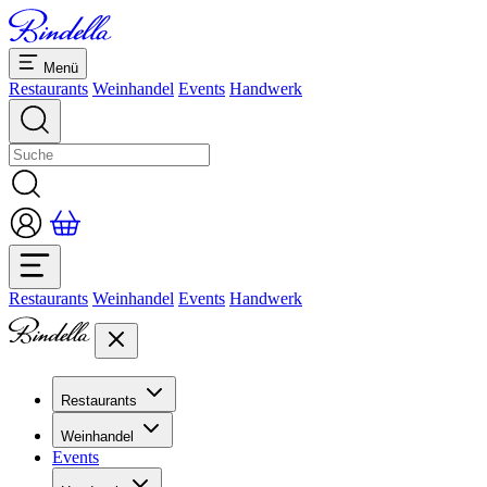
Menü
Restaurants
Weinhandel
Events
Handwerk
Restaurants
Weinhandel
Events
Handwerk
Restaurants
Übersicht Restaurants
Weinhandel
Bankette & Events
Events
Übersicht
Dolcezze