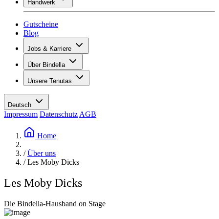
Handwerk
Sortiment
Übersicht
Vinotecas
Gipsen
Gutscheine
Malern
Blog
Inspiration
Jobs & Karriere
Weinwissen
Übersicht
Über Bindella
Offene Stellen
Übersicht
Lernende
Unsere Tenutas
Geschichte
Ihre Vorteile
Tenuta Vallocaia
Magazin «La vita è bella»
Werte
Tenuta Vergaia
Medien
Ansprechpartner
Deutsch
Les Moby Dicks
Impressum
Datenschutz
AGB
Kontakte
Nachhaltigkeit
Home
/
Über uns
/
Les Moby Dicks
Les Moby Dicks
Die Bindella-Hausband on Stage