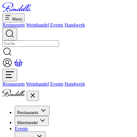
Menü
Restaurants
Weinhandel
Events
Handwerk
Restaurants
Weinhandel
Events
Handwerk
Restaurants
Übersicht Restaurants
Weinhandel
Bankette & Events
Events
Übersicht
Dolcezze