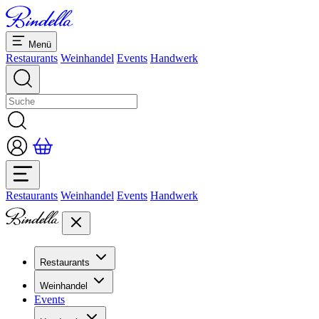
Menü
Restaurants
Weinhandel
Events
Handwerk
Restaurants
Weinhandel
Events
Handwerk
Restaurants
Übersicht Restaurants
Weinhandel
Bankette & Events
Events
Übersicht
Dolcezze