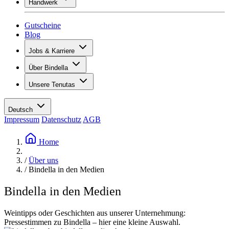
Handwerk
Sortiment
Übersicht
Vinotecas
Gipsen
Gutscheine
Malern
Blog
Inspiration
Jobs & Karriere
Weinwissen
Übersicht
Über Bindella
Offene Stellen
Übersicht
Lernende
Unsere Tenutas
Geschichte
Ihre Vorteile
Tenuta Vallocaia
Magazin «La vita è bella»
Werte
Tenuta Vergaia
Medien
Ansprechpartner
Deutsch
Les Moby Dicks
Impressum
Datenschutz
AGB
Kontakte
Nachhaltigkeit
Home
/
Über uns
/
Bindella in den Medien
Bindella in den Medien
Weintipps oder Geschichten aus unserer Unternehmung:
Pressestimmen zu Bindella – hier eine kleine Auswahl.