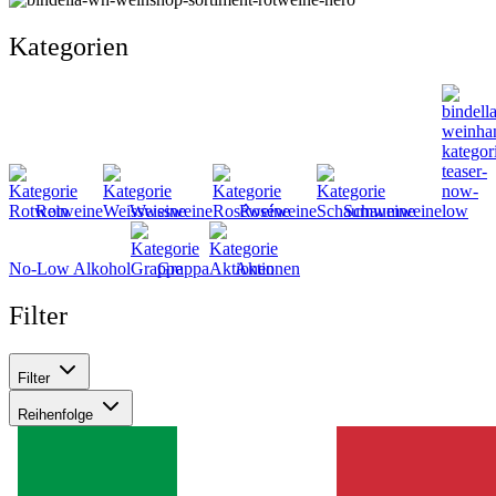
Kategorien
Rotweine
Weissweine
Roséweine
Schaumweine
No-Low Alkohol
Grappa
Aktionen
Filter
Filter
Reihenfolge