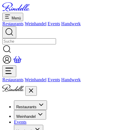
Menü
Restaurants
Weinhandel
Events
Handwerk
Restaurants
Weinhandel
Events
Handwerk
Restaurants
Übersicht Restaurants
Weinhandel
Bankette & Events
Events
Übersicht
Dolcezze