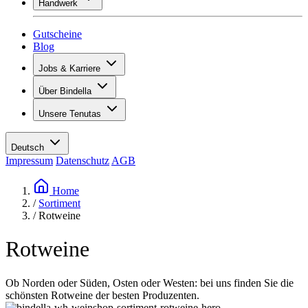
Handwerk
Sortiment
Übersicht
Vinotecas
Gipsen
Gutscheine
Malern
Blog
Inspiration
Jobs & Karriere
Weinwissen
Übersicht
Über Bindella
Offene Stellen
Übersicht
Lernende
Unsere Tenutas
Geschichte
Ihre Vorteile
Tenuta Vallocaia
Magazin «La vita è bella»
Werte
Tenuta Vergaia
Medien
Ansprechpartner
Deutsch
Les Moby Dicks
Impressum
Datenschutz
AGB
Kontakte
Nachhaltigkeit
Home
/
Sortiment
/
Rotweine
Rotweine
Ob Norden oder Süden, Osten oder Westen: bei uns finden Sie die
schönsten Rotweine der besten Produzenten.