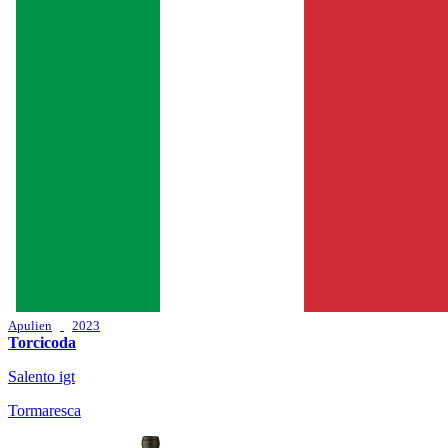
Apulien
2023
Torcicoda
Salento igt
Tormaresca