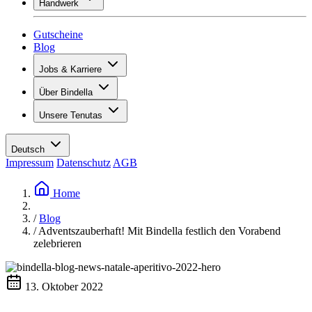
Handwerk
Sortiment
Übersicht
Vinotecas
Gipsen
Gutscheine
Malern
Blog
Inspiration
Jobs & Karriere
Weinwissen
Übersicht
Über Bindella
Offene Stellen
Übersicht
Lernende
Unsere Tenutas
Geschichte
Ihre Vorteile
Tenuta Vallocaia
Magazin «La vita è bella»
Werte
Tenuta Vergaia
Medien
Ansprechpartner
Deutsch
Les Moby Dicks
Impressum
Datenschutz
AGB
Kontakte
Nachhaltigkeit
Home
/
Blog
/
Adventszauberhaft! Mit Bindella festlich den Vorabend
zelebrieren
13. Oktober 2022