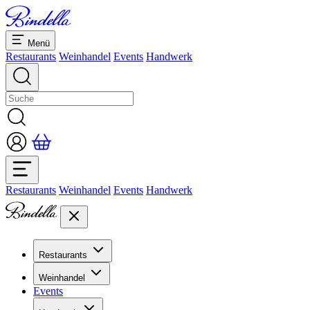
Menü
Restaurants
Weinhandel
Events
Handwerk
Restaurants
Weinhandel
Events
Handwerk
Restaurants
Übersicht Restaurants
Weinhandel
Bankette & Events
Events
Übersicht
Dolcezze