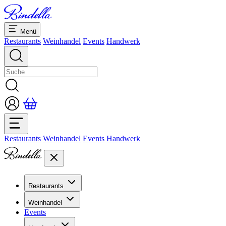
Menü
Restaurants
Weinhandel
Events
Handwerk
Restaurants
Weinhandel
Events
Handwerk
Restaurants
Übersicht Restaurants
Weinhandel
Bankette & Events
Events
Übersicht
Dolcezze