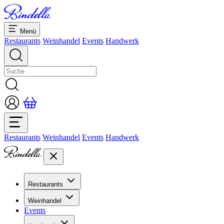
Menü
Restaurants
Weinhandel
Events
Handwerk
Restaurants
Weinhandel
Events
Handwerk
Restaurants
Übersicht Restaurants
Weinhandel
Bankette & Events
Events
Übersicht
Dolcezze