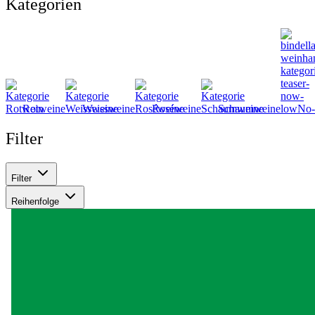
Kategorien
Rotweine
Weissweine
Roséweine
Schaumweine
No-
Filter
Filter
Reihenfolge