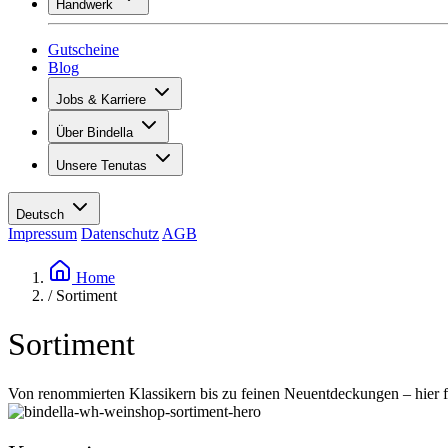
Handwerk
Sortiment
Übersicht
Vinotecas
Gipsen
Gutscheine
Malern
Blog
Inspiration
Jobs & Karriere
Weinwissen
Übersicht
Über Bindella
Offene Stellen
Übersicht
Lernende
Unsere Tenutas
Geschichte
Ihre Vorteile
Tenuta Vallocaia
Magazin «La vita è bella»
Werte
Tenuta Vergaia
Medien
Ansprechpartner
Deutsch
Les Moby Dicks
Impressum
Datenschutz
AGB
Kontakte
Nachhaltigkeit
Home
/
Sortiment
Sortiment
Von renommierten Klassikern bis zu feinen Neuentdeckungen – hier fi