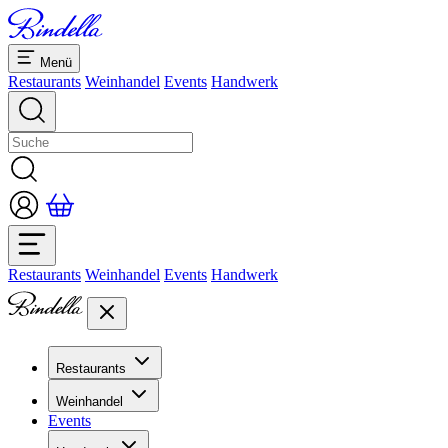
Menü
Restaurants
Weinhandel
Events
Handwerk
Restaurants
Weinhandel
Events
Handwerk
Restaurants
Übersicht Restaurants
Weinhandel
Bankette & Events
Events
Übersicht
Dolcezze