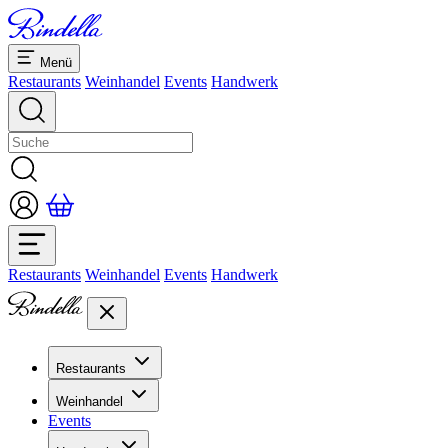
Menü
Restaurants
Weinhandel
Events
Handwerk
Restaurants
Weinhandel
Events
Handwerk
Restaurants
Übersicht Restaurants
Weinhandel
Bankette & Events
Events
Übersicht
Dolcezze