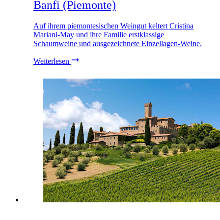
Banfi (Piemonte)
Auf ihrem piemontesischen Weingut keltert Cristina
Mariani-May und ihre Familie erstklassige
Schaumweine und ausgezeichnete Einzellagen-Weine.
Weiterlesen