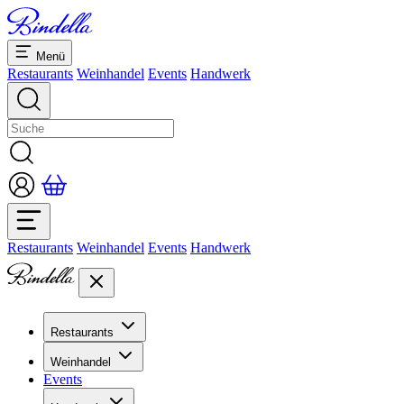
Menü
Restaurants
Weinhandel
Events
Handwerk
Restaurants
Weinhandel
Events
Handwerk
Restaurants
Übersicht Restaurants
Weinhandel
Bankette & Events
Events
Übersicht
Dolcezze