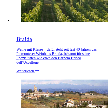
Braida
Weine mit Klasse – dafür steht seit fast 40 Jahren das
Piemonteser Weinhaus Braida, bekannt für seine
Spezialitäten wie etwa den Barbera Bricco
dell’Uccellone.
Weiterlesen