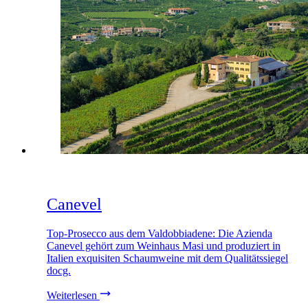
Canevel
Top-Prosecco aus dem Valdobbiadene: Die Azienda
Canevel gehört zum Weinhaus Masi und produziert in
Italien exquisiten Schaumweine mit dem Qualitätssiegel
docg.
Weiterlesen