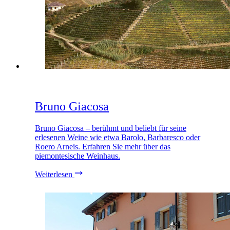
Bruno Giacosa
Bruno Giacosa – berühmt und beliebt für seine
erlesenen Weine wie etwa Barolo, Barbaresco oder
Roero Arneis. Erfahren Sie mehr über das
piemontesische Weinhaus.
Weiterlesen