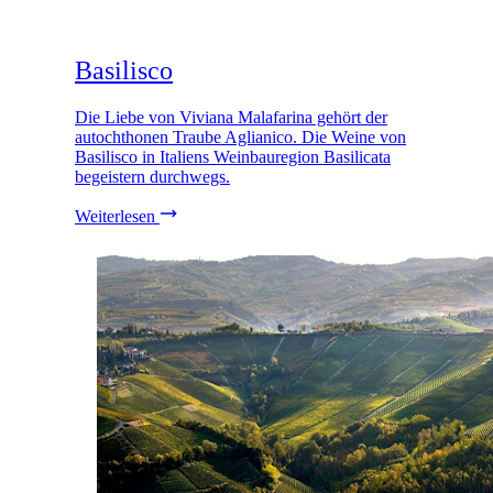
Basilisco
Die Liebe von Viviana Malafarina gehört der
autochthonen Traube Aglianico. Die Weine von
Basilisco in Italiens Weinbauregion Basilicata
begeistern durchwegs.
Weiterlesen