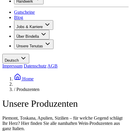
Handwerk
Sortiment
Übersicht
Vinotecas
Gutscheine
Gipsen
Blog
Malern
Inspiration
Jobs & Karriere
Weinwissen
Übersicht
Über Bindella
Offene Stellen
Übersicht
Lernende
Unsere Tenutas
Geschichte
Ihre Vorteile
Tenuta Vallocaia
Magazin «La vita è bella»
Werte
Tenuta Vergaia
Medien
Ansprechpartner
Deutsch
Les Moby Dicks
Impressum
Datenschutz
AGB
Kontakte
Nachhaltigkeit
Home
/
Produzenten
Unsere Produzenten
Piemont, Toskana, Apulien, Sizilien – für welche Gegend schlägt
Ihr Herz? Hier finden Sie alle namhaften Wein-Produzenten aus
ganz Italien.