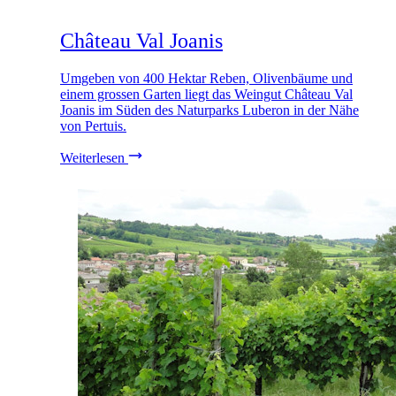
Château Val Joanis
Umgeben von 400 Hektar Reben, Olivenbäume und
einem grossen Garten liegt das Weingut Château Val
Joanis im Süden des Naturparks Luberon in der Nähe
von Pertuis.
Weiterlesen