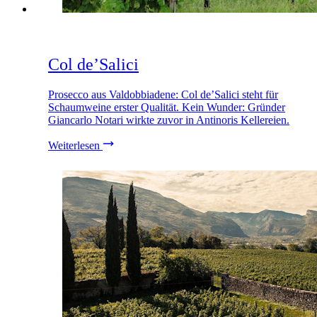
Col de’Salici
Prosecco aus Valdobbiadene: Col de’Salici steht für
Schaumweine erster Qualität. Kein Wunder: Gründer
Giancarlo Notari wirkte zuvor in Antinoris Kellereien.
Weiterlesen