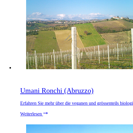
Umani Ronchi (Abruzzo)
Erfahren Sie mehr über die veganen und grössenteils biol
Weiterlesen