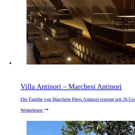
Villa Antinori – Marchesi Antinori
Die Familie von Marchese Piero Antinori erzeugt seit 26 G
Weiterlesen