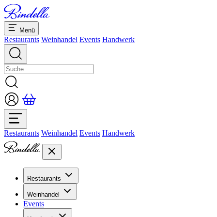
Menü
Restaurants
Weinhandel
Events
Handwerk
Restaurants
Weinhandel
Events
Handwerk
Restaurants
Übersicht Restaurants
Weinhandel
Bankette & Events
Events
Übersicht
Dolcezze