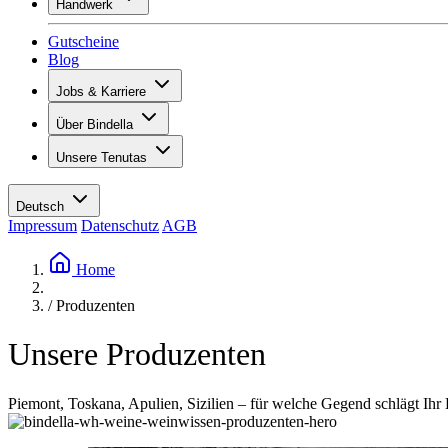
Handwerk
Sortiment
Übersicht
Vinotecas
Gutscheine
Gipsen
Blog
Malern
Inspiration
Jobs & Karriere
Weinwissen
Übersicht
Über Bindella
Offene Stellen
Übersicht
Lernende
Unsere Tenutas
Geschichte
Ihre Vorteile
Tenuta Vallocaia
Magazin «La vita è bella»
Werte
Tenuta Vergaia
Medien
Ansprechpartner
Deutsch
Les Moby Dicks
Impressum
Datenschutz
AGB
Kontakte
Nachhaltigkeit
Home
/
Produzenten
Unsere Produzenten
Piemont, Toskana, Apulien, Sizilien – für welche Gegend schlägt Ihr 