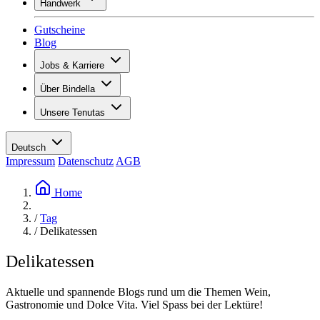
Handwerk
Sortiment
Übersicht
Vinotecas
Gutscheine
Gipsen
Blog
Malern
Inspiration
Jobs & Karriere
Weinwissen
Übersicht
Über Bindella
Offene Stellen
Übersicht
Lernende
Unsere Tenutas
Geschichte
Ihre Vorteile
Tenuta Vallocaia
Magazin «La vita è bella»
Werte
Tenuta Vergaia
Medien
Ansprechpartner
Deutsch
Les Moby Dicks
Impressum
Datenschutz
AGB
Kontakte
Nachhaltigkeit
Home
/
Tag
/
Delikatessen
Delikatessen
Aktuelle und spannende Blogs rund um die Themen Wein,
Gastronomie und Dolce Vita. Viel Spass bei der Lektüre!