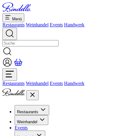
Menü
Restaurants
Weinhandel
Events
Handwerk
Restaurants
Weinhandel
Events
Handwerk
Restaurants
Übersicht Restaurants
Weinhandel
Bankette & Events
Events
Übersicht
Dolcezze