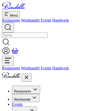
Menü
Restaurants
Weinhandel
Events
Handwerk
Restaurants
Weinhandel
Events
Handwerk
Restaurants
Übersicht Restaurants
Weinhandel
Bankette & Events
Events
Übersicht
Dolcezze