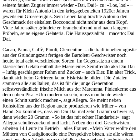
seinem faulen Zugtier immer wieder «Dai, Dai!» zu: «Los, los!» –
waren für Klein Antonio in den kriegsgebeutelten 1920er Jahren
jeweils ein Grossereignis. Sein Leben lang brachte Antonio den
Geschmack der eiskalten Bocconcini nicht mehr aus dem Kopf.
Viele Jahre später gründete er, branchenfremd und nach langem
Pröbeln, seine eigene Gelateria. Die Hausspezialität – macerto: Dai
Dai.
Cacao, Panna, Caffè, Pinoli, Clementine ... die traditionellen «gusti»
aus der Gründungszeit fertigen die Bartoletti-Geschwister noch
heute, total acht verschiedene Sorten. Im Gegensatz zu einem
klassischen Gelato enthält die Masse eines Semifreddo aka Dai Dai
– luftig geschlagener Rahm und Zucker – auch Eier. Ein alter Trick,
damit sich beim Gefrieren keine Eiskristalle bilden. Die Zutaten
stammen alle aus Italien, das ist für die junge Generation
selbstverständlich: frische Milch aus der Maremma, Pinienkerne aus
dem nahen Pisa. «Um modern zu sein, muss man heute wieder
einen Schritt zurück machen», sagt Allegra. Sie meint neben
Rohstoffen aus der Region auch: produzieren wie früher – von
Hand. So kommt es, dass ein Dai Dai mal zehn Gramm schwer ist,
dann wieder 20 Gramm. «So ist das mit echter Handarbeit», sagt
Allegra schulterzuckend und lacht. Neben den drei Geschwistern
arbeiten 14 Leute im Betrieb – alles Frauen. «Mein Vater wollte den
Müttern von Castiglioncello eine Perspektive bieten, sie alle wären
sonst aus dem Arbeitsprozess gefallen, denn neben Landwirtschaft