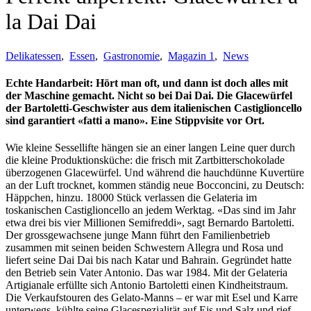
la Dai Dai
Delikatessen
,
Essen
,
Gastronomie
,
Magazin 1
,
News
Echte Handarbeit: Hört man oft, und dann ist doch alles mit
der Maschine gemacht. Nicht so bei Dai Dai. Die Glacewürfel
der Bartoletti-Geschwister aus dem italienischen Castiglioncello
sind garantiert «fatti a mano». Eine Stippvisite vor Ort.
Wie kleine Sessellifte hängen sie an einer langen Leine quer durch
die kleine Produktionsküche: die frisch mit Zartbitterschokolade
überzogenen Glacewürfel. Und während die hauchdünne Kuvertüre
an der Luft trocknet, kommen ständig neue Bocconcini, zu Deutsch:
Häppchen, hinzu. 18000 Stück verlassen die Gelateria im
toskanischen Castiglioncello an jedem Werktag. «Das sind im Jahr
etwa drei bis vier Millionen Semifreddi», sagt Bernardo Bartoletti.
Der grossgewachsene junge Mann führt den Familienbetrieb
zusammen mit seinen beiden Schwestern Allegra und Rosa und
liefert seine Dai Dai bis nach Katar und Bahrain. Gegründet hatte
den Betrieb sein Vater Antonio. Das war 1984. Mit der Gelateria
Artigianale erfüllte sich Antonio Bartoletti einen Kindheitstraum.
Die Verkaufstouren des Gelato-Manns – er war mit Esel und Karre
unterwegs, kühlte seine Glacespezialität auf Eis und Salz und rief