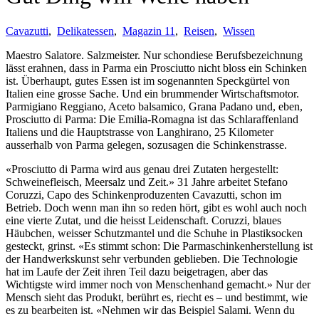
Cavazutti
,
Delikatessen
,
Magazin 11
,
Reisen
,
Wissen
Maestro Salatore. Salzmeister. Nur schondiese Berufsbezeichnung
lässt erahnen, dass in Parma ein Prosciutto nicht bloss ein Schinken
ist. Überhaupt, gutes Essen ist im sogenannten Speckgürtel von
Italien eine grosse Sache. Und ein brummender Wirtschaftsmotor.
Parmigiano Reggiano, Aceto balsamico, Grana Padano und, eben,
Prosciutto di Parma: Die Emilia-Romagna ist das Schlaraffenland
Italiens und die Hauptstrasse von Langhirano, 25 Kilometer
ausserhalb von Parma gelegen, sozusagen die Schinkenstrasse.
«Prosciutto di Parma wird aus genau drei Zutaten hergestellt:
Schweinefleisch, Meersalz und Zeit.» 31 Jahre arbeitet Stefano
Coruzzi, Capo des Schinkenproduzenten Cavazutti, schon im
Betrieb. Doch wenn man ihn so reden hört, gibt es wohl auch noch
eine vierte Zutat, und die heisst Leidenschaft. Coruzzi, blaues
Häubchen, weisser Schutzmantel und die Schuhe in Plastiksocken
gesteckt, grinst. «Es stimmt schon: Die Parmaschinkenherstellung ist
der Handwerkskunst sehr verbunden geblieben. Die Technologie
hat im Laufe der Zeit ihren Teil dazu beigetragen, aber das
Wichtigste wird immer noch von Menschenhand gemacht.» Nur der
Mensch sieht das Produkt, berührt es, riecht es – und bestimmt, wie
es zu bearbeiten ist. «Nehmen wir das Beispiel Salami. Wenn du