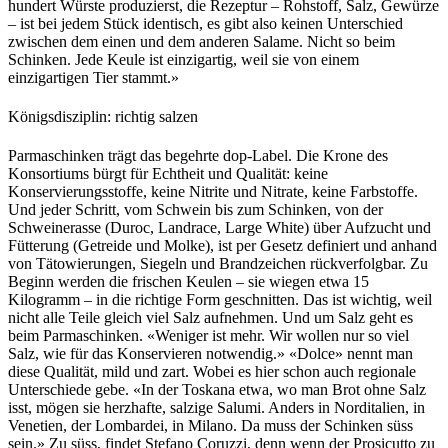
hundert Würste produzierst, die Rezeptur – Rohstoff, Salz, Gewürze
– ist bei jedem Stück identisch, es gibt also keinen Unterschied
zwischen dem einen und dem anderen Salame. Nicht so beim
Schinken. Jede Keule ist einzigartig, weil sie von einem
einzigartigen Tier stammt.»
Königsdisziplin: richtig salzen
Parmaschinken trägt das begehrte dop-Label. Die Krone des
Konsortiums bürgt für Echtheit und Qualität: keine
Konservierungsstoffe, keine Nitrite und Nitrate, keine Farbstoffe.
Und jeder Schritt, vom Schwein bis zum Schinken, von der
Schweinerasse (Duroc, Landrace, Large White) über Aufzucht und
Fütterung (Getreide und Molke), ist per Gesetz definiert und anhand
von Tätowierungen, Siegeln und Brandzeichen rückverfolgbar. Zu
Beginn werden die frischen Keulen – sie wiegen etwa 15
Kilogramm – in die richtige Form geschnitten. Das ist wichtig, weil
nicht alle Teile gleich viel Salz aufnehmen. Und um Salz geht es
beim Parmaschinken. «Weniger ist mehr. Wir wollen nur so viel
Salz, wie für das Konservieren notwendig.» «Dolce» nennt man
diese Qualität, mild und zart. Wobei es hier schon auch regionale
Unterschiede gebe. «In der Toskana etwa, wo man Brot ohne Salz
isst, mögen sie herzhafte, salzige Salumi. Anders in Norditalien, in
Venetien, der Lombardei, in Milano. Da muss der Schinken süss
sein.» Zu süss, findet Stefano Coruzzi, denn wenn der Prosicutto zu