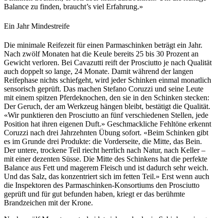
Balance zu finden, braucht’s viel Erfahrung.»
Ein Jahr Mindestreife
Die minimale Reifezeit für einen Parmaschinken beträgt ein Jahr.
Nach zwölf Monaten hat die Keule bereits 25 bis 30 Prozent an
Gewicht verloren. Bei Cavazutti reift der Prosciutto je nach Qualität
auch doppelt so lange, 24 Monate. Damit während der langen
Reifephase nichts schiefgeht, wird jeder Schinken einmal monatlich
sensorisch geprüft. Das machen Stefano Coruzzi und seine Leute
mit einem spitzen Pferdeknochen, den sie in den Schinken stecken:
Der Geruch, der am Werkzeug hängen bleibt, bestätigt die Qualität.
«Wir punktieren den Prosciutto an fünf verschiedenen Stellen, jede
Position hat ihren eigenen Duft.» Geschmackliche Fehltöne erkennt
Coruzzi nach drei Jahrzehnten Übung sofort. «Beim Schinken gibt
es im Grunde drei Produkte: die Vorderseite, die Mitte, das Bein.
Der untere, trockene Teil riecht herrlich nach Natur, nach Keller –
mit einer dezenten Süsse. Die Mitte des Schinkens hat die perfekte
Balance aus Fett und magerem Fleisch und ist dadurch sehr weich.
Und das Salz, das konzentriert sich im fetten Teil.» Erst wenn auch
die Inspektoren des Parmaschinken-Konsortiums den Prosciutto
geprüft und für gut befunden haben, kriegt er das berühmte
Brandzeichen mit der Krone.