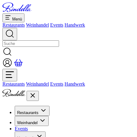
Menü
Restaurants
Weinhandel
Events
Handwerk
Restaurants
Weinhandel
Events
Handwerk
Restaurants
Übersicht Restaurants
Weinhandel
Bankette & Events
Events
Übersicht
Dolcezze