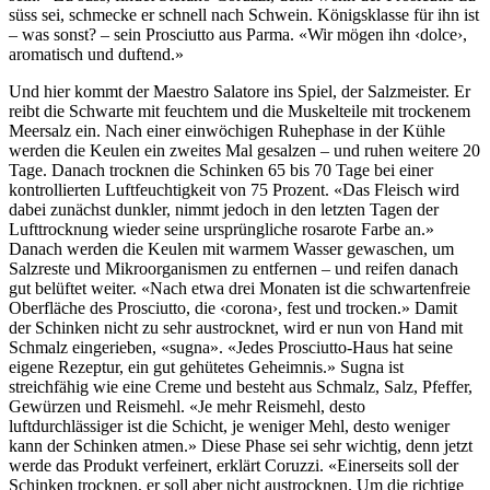
süss sei, schmecke er schnell nach Schwein. Königsklasse für ihn ist
– was sonst? – sein Prosciutto aus Parma. «Wir mögen ihn ‹dolce›,
aromatisch und duftend.»
Und hier kommt der Maestro Salatore ins Spiel, der Salzmeister. Er
reibt die Schwarte mit feuchtem und die Muskelteile mit trockenem
Meersalz ein. Nach einer einwöchigen Ruhephase in der Kühle
werden die Keulen ein zweites Mal gesalzen – und ruhen weitere 20
Tage. Danach trocknen die Schinken 65 bis 70 Tage bei einer
kontrollierten Luftfeuchtigkeit von 75 Prozent. «Das Fleisch wird
dabei zunächst dunkler, nimmt jedoch in den letzten Tagen der
Lufttrocknung wieder seine ursprüngliche rosarote Farbe an.»
Danach werden die Keulen mit warmem Wasser gewaschen, um
Salzreste und Mikroorganismen zu entfernen – und reifen danach
gut belüftet weiter. «Nach etwa drei Monaten ist die schwartenfreie
Oberfläche des Prosciutto, die ‹corona›, fest und trocken.» Damit
der Schinken nicht zu sehr austrocknet, wird er nun von Hand mit
Schmalz eingerieben, «sugna». «Jedes Prosciutto-Haus hat seine
eigene Rezeptur, ein gut gehütetes Geheimnis.» Sugna ist
streichfähig wie eine Creme und besteht aus Schmalz, Salz, Pfeffer,
Gewürzen und Reismehl. «Je mehr Reismehl, desto
luftdurchlässiger ist die Schicht, je weniger Mehl, desto weniger
kann der Schinken atmen.» Diese Phase sei sehr wichtig, denn jetzt
werde das Produkt verfeinert, erklärt Coruzzi. «Einerseits soll der
Schinken trocknen, er soll aber nicht austrocknen. Um die richtige