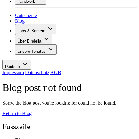
Handwerk
Sortiment
Übersicht
Vinotecas
Gipsen
Gutscheine
Malern
Blog
Inspiration
Jobs & Karriere
Weinwissen
Übersicht
Über Bindella
Offene Stellen
Übersicht
Lernende
Unsere Tenutas
Geschichte
Ihre Vorteile
Tenuta Vallocaia
Magazin «La vita è bella»
Werte
Tenuta Vergaia
Medien
Ansprechpartner
Deutsch
Les Moby Dicks
Impressum
Datenschutz
AGB
Kontakte
Blog post not found
Nachhaltigkeit
Sorry, the blog post you're looking for could not be found.
Return to Blog
Fusszeile