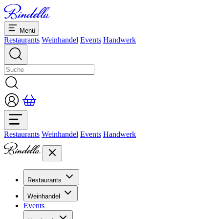
Menü
Restaurants
Weinhandel
Events
Handwerk
Restaurants
Weinhandel
Events
Handwerk
Restaurants
Übersicht Restaurants
Weinhandel
Bankette & Events
Events
Übersicht
Dolcezze