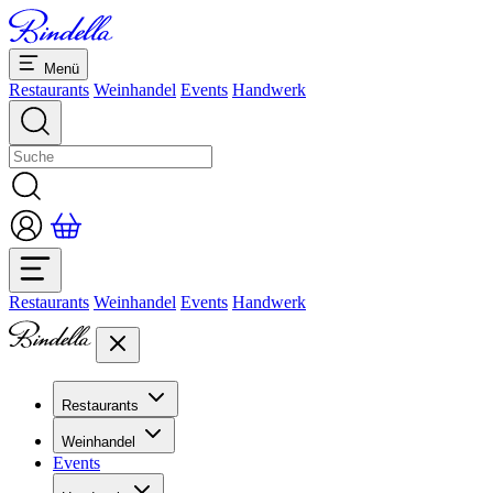
Menü
Restaurants
Weinhandel
Events
Handwerk
Restaurants
Weinhandel
Events
Handwerk
Restaurants
Übersicht Restaurants
Weinhandel
Bankette & Events
Events
Übersicht
Dolcezze