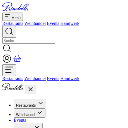
Menü
Restaurants
Weinhandel
Events
Handwerk
Restaurants
Weinhandel
Events
Handwerk
Restaurants
Übersicht Restaurants
Weinhandel
Bankette & Events
Events
Übersicht
Dolcezze