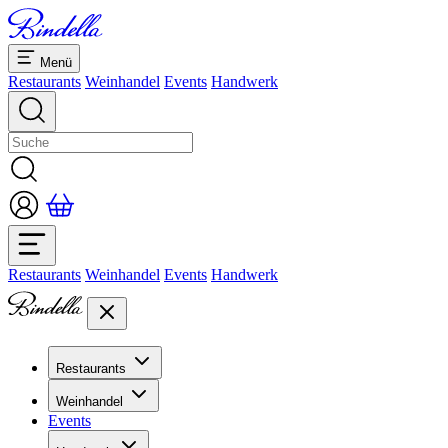
Menü
Restaurants
Weinhandel
Events
Handwerk
Restaurants
Weinhandel
Events
Handwerk
Restaurants
Übersicht Restaurants
Weinhandel
Bankette & Events
Events
Übersicht
Dolcezze