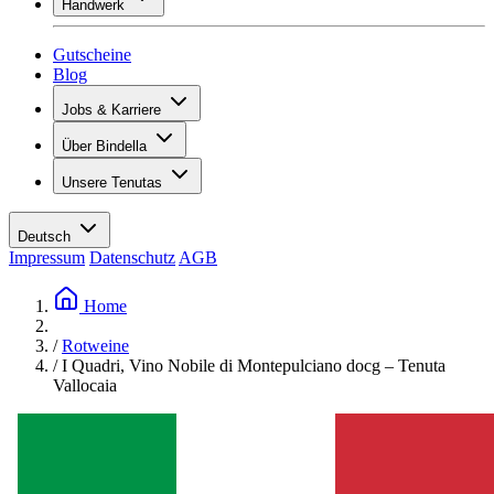
Handwerk
Sortiment
Übersicht
Vinotecas
Gipsen
Gutscheine
Malern
Blog
Inspiration
Jobs & Karriere
Weinwissen
Übersicht
Über Bindella
Offene Stellen
Übersicht
Lernende
Unsere Tenutas
Geschichte
Ihre Vorteile
Tenuta Vallocaia
Magazin «La vita è bella»
Werte
Tenuta Vergaia
Medien
Ansprechpartner
Deutsch
Les Moby Dicks
Impressum
Datenschutz
AGB
Kontakte
Nachhaltigkeit
Home
/
Rotweine
/
I Quadri, Vino Nobile di Montepulciano docg – Tenuta
Vallocaia