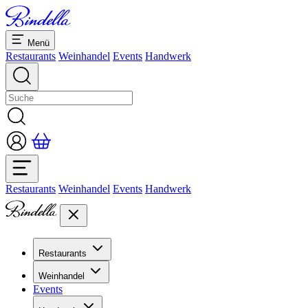
Menü
Restaurants
Weinhandel
Events
Handwerk
Restaurants
Weinhandel
Events
Handwerk
Restaurants
Übersicht Restaurants
Weinhandel
Bankette & Events
Events
Übersicht
Dolcezze