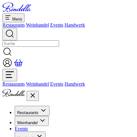
Menü
Restaurants
Weinhandel
Events
Handwerk
Restaurants
Weinhandel
Events
Handwerk
Restaurants
Übersicht Restaurants
Weinhandel
Bankette & Events
Events
Übersicht
Dolcezze