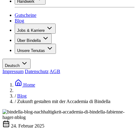
Handwerk
Sortiment
Übersicht
Vinotecas
Gipsen
Gutscheine
Malern
Blog
Inspiration
Jobs & Karriere
Weinwissen
Übersicht
Über Bindella
Offene Stellen
Übersicht
Lernende
Unsere Tenutas
Geschichte
Ihre Vorteile
Tenuta Vallocaia
Magazin «La vita è bella»
Werte
Tenuta Vergaia
Medien
Ansprechpartner
Deutsch
Les Moby Dicks
Impressum
Datenschutz
AGB
Kontakte
Nachhaltigkeit
Home
/
Blog
/
Zukunft gestalten mit der Accademia di Bindella
24. Februar 2025