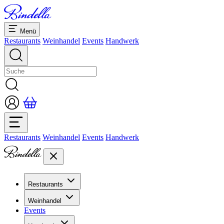
Menü
Restaurants
Weinhandel
Events
Handwerk
Restaurants
Weinhandel
Events
Handwerk
Restaurants
Übersicht Restaurants
Weinhandel
Bankette & Events
Events
Übersicht
Dolcezze