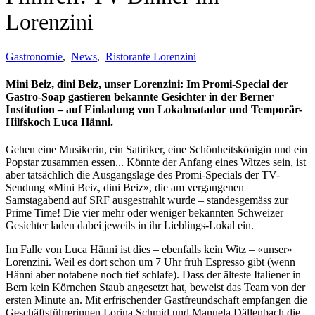
Lorenzini
Gastronomie
,
News
,
Ristorante Lorenzini
Mini Beiz, dini Beiz, unser Lorenzini: Im Promi-Special der
Gastro-Soap gastieren bekannte Gesichter in der Berner
Institution – auf Einladung von Lokalmatador und Temporär-
Hilfskoch Luca Hänni.
Gehen eine Musikerin, ein Satiriker, eine Schönheitskönigin und ein
Popstar zusammen essen... Könnte der Anfang eines Witzes sein, ist
aber tatsächlich die Ausgangslage des Promi-Specials der TV-
Sendung «Mini Beiz, dini Beiz», die am vergangenen
Samstagabend auf SRF ausgestrahlt wurde – standesgemäss zur
Prime Time! Die vier mehr oder weniger bekannten Schweizer
Gesichter laden dabei jeweils in ihr Lieblings-Lokal ein.
Im Falle von Luca Hänni ist dies – ebenfalls kein Witz – «unser»
Lorenzini. Weil es dort schon um 7 Uhr früh Espresso gibt (wenn
Hänni aber notabene noch tief schlafe). Dass der älteste Italiener in
Bern kein Körnchen Staub angesetzt hat, beweist das Team von der
ersten Minute an. Mit erfrischender Gastfreundschaft empfangen die
Geschäftsführerinnen Lorina Schmid und Manuela Dällenbach die