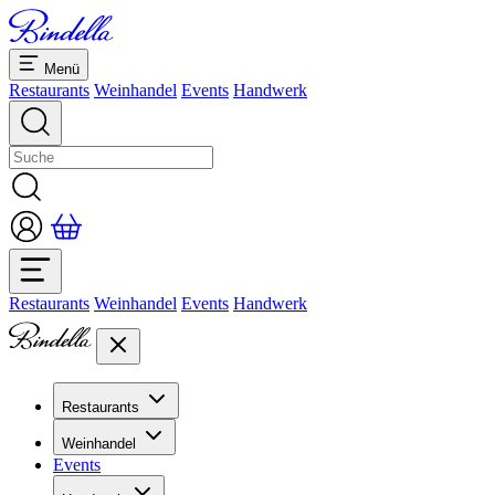
Menü
Restaurants
Weinhandel
Events
Handwerk
Restaurants
Weinhandel
Events
Handwerk
Restaurants
Übersicht Restaurants
Weinhandel
Bankette & Events
Events
Übersicht
Dolcezze