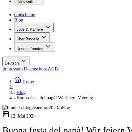
Handwerk
Sortiment
Übersicht
Vinotecas
Gipsen
Gutscheine
Malern
Blog
Inspiration
Jobs & Karriere
Weinwissen
Übersicht
Über Bindella
Offene Stellen
Übersicht
Lernende
Unsere Tenutas
Geschichte
Ihre Vorteile
Tenuta Vallocaia
Magazin «La vita è bella»
Werte
Tenuta Vergaia
Medien
Ansprechpartner
Deutsch
Les Moby Dicks
Impressum
Datenschutz
AGB
Kontakte
Nachhaltigkeit
Home
/
Blog
/
Buona festa del papà! Wir feiern Vatertag.
12. Mai 2024
Buona festa del papà! Wir feiern V