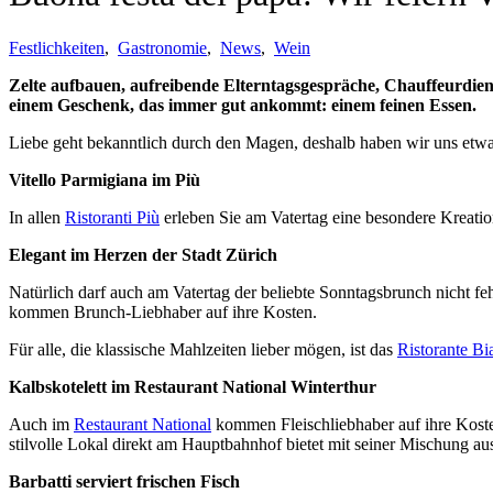
Festlichkeiten
,
Gastronomie
,
News
,
Wein
Zelte aufbauen, aufreibende Elterntagsgespräche, Chauffeurdiens
einem Geschenk, das immer gut ankommt: einem feinen Essen.
Liebe geht bekanntlich durch den Magen, deshalb haben wir uns etwas
Vitello Parmigiana im Più
In allen
Ristoranti Più
erleben Sie am Vatertag eine besondere Kreation
Elegant im Herzen der Stadt Zürich
Natürlich darf auch am Vatertag der beliebte Sonntagsbrunch nicht f
kommen Brunch-Liebhaber auf ihre Kosten.
Für alle, die klassische Mahlzeiten lieber mögen, ist das
Ristorante Bi
Kalbskotelett im Restaurant National Winterthur
Auch im
Restaurant National
kommen Fleischliebhaber auf ihre Kosten
stilvolle Lokal direkt am Hauptbahnhof bietet mit seiner Mischung au
Barbatti serviert frischen Fisch