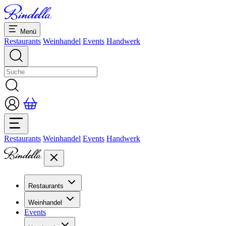
Menü
Restaurants
Weinhandel
Events
Handwerk
Restaurants
Weinhandel
Events
Handwerk
Restaurants
Übersicht Restaurants
Weinhandel
Bankette & Events
Events
Übersicht
Dolcezze