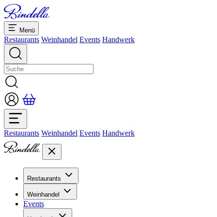
Menü
Restaurants
Weinhandel
Events
Handwerk
Restaurants
Weinhandel
Events
Handwerk
Restaurants
Übersicht Restaurants
Weinhandel
Bankette & Events
Events
Übersicht
Dolcezze