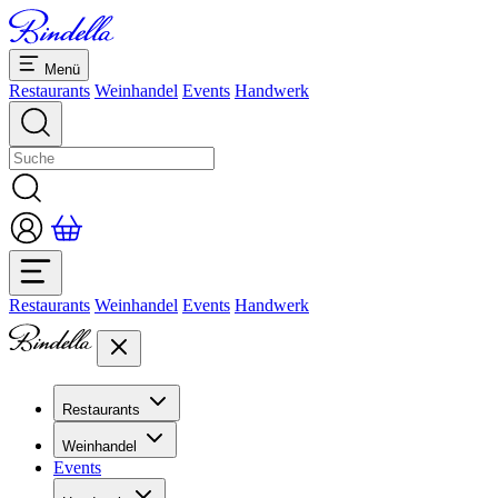
Menü
Restaurants
Weinhandel
Events
Handwerk
Restaurants
Weinhandel
Events
Handwerk
Restaurants
Übersicht Restaurants
Weinhandel
Bankette & Events
Events
Übersicht
Dolcezze