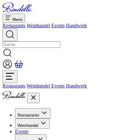
Menü
Restaurants
Weinhandel
Events
Handwerk
Restaurants
Weinhandel
Events
Handwerk
Restaurants
Übersicht Restaurants
Weinhandel
Bankette & Events
Events
Übersicht
Dolcezze