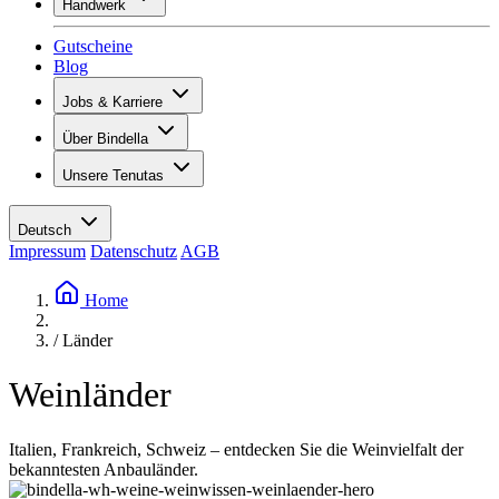
Handwerk
Sortiment
Übersicht
Vinotecas
Gutscheine
Gipsen
Blog
Malern
Inspiration
Jobs & Karriere
Weinwissen
Übersicht
Über Bindella
Offene Stellen
Übersicht
Lernende
Unsere Tenutas
Geschichte
Ihre Vorteile
Tenuta Vallocaia
Magazin «La vita è bella»
Werte
Tenuta Vergaia
Medien
Ansprechpartner
Deutsch
Les Moby Dicks
Impressum
Datenschutz
AGB
Kontakte
Nachhaltigkeit
Home
/
Länder
Weinländer
Italien, Frankreich, Schweiz – entdecken Sie die Weinvielfalt der
bekanntesten Anbauländer.