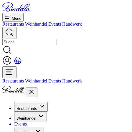
Menü
Restaurants
Weinhandel
Events
Handwerk
Restaurants
Weinhandel
Events
Handwerk
Restaurants
Übersicht Restaurants
Weinhandel
Bankette & Events
Events
Übersicht
Dolcezze