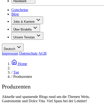
Handwerk
Sortiment
Übersicht
Vinotecas
Gutscheine
Gipsen
Blog
Malern
Inspiration
Jobs & Karriere
Weinwissen
Übersicht
Über Bindella
Offene Stellen
Übersicht
Lernende
Unsere Tenutas
Geschichte
Ihre Vorteile
Tenuta Vallocaia
Magazin «La vita è bella»
Werte
Tenuta Vergaia
Medien
Ansprechpartner
Deutsch
Les Moby Dicks
Impressum
Datenschutz
AGB
Kontakte
Nachhaltigkeit
Home
/
Tag
/
Produzenten
Produzenten
Aktuelle und spannende Blogs rund um die Themen Wein,
Gastronomie und Dolce Vita. Viel Spass bei der Lektüre!