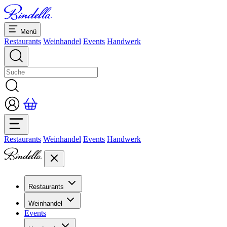
Menü
Restaurants
Weinhandel
Events
Handwerk
Restaurants
Weinhandel
Events
Handwerk
Restaurants
Übersicht Restaurants
Weinhandel
Bankette & Events
Events
Übersicht
Dolcezze