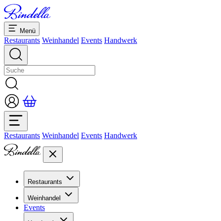
Menü
Restaurants
Weinhandel
Events
Handwerk
Restaurants
Weinhandel
Events
Handwerk
Restaurants
Übersicht Restaurants
Weinhandel
Bankette & Events
Events
Übersicht
Dolcezze