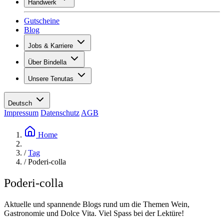
Handwerk
Sortiment
Übersicht
Vinotecas
Gutscheine
Gipsen
Blog
Malern
Inspiration
Jobs & Karriere
Weinwissen
Übersicht
Über Bindella
Offene Stellen
Übersicht
Lernende
Unsere Tenutas
Geschichte
Ihre Vorteile
Tenuta Vallocaia
Magazin «La vita è bella»
Werte
Tenuta Vergaia
Medien
Ansprechpartner
Deutsch
Les Moby Dicks
Impressum
Datenschutz
AGB
Kontakte
Nachhaltigkeit
Home
/
Tag
/
Poderi-colla
Poderi-colla
Aktuelle und spannende Blogs rund um die Themen Wein,
Gastronomie und Dolce Vita. Viel Spass bei der Lektüre!