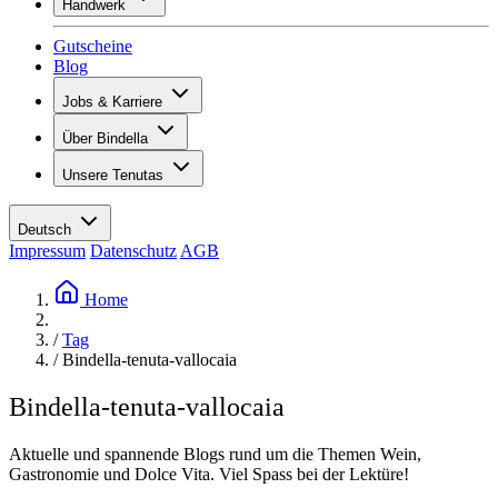
Handwerk
Sortiment
Übersicht
Vinotecas
Gutscheine
Gipsen
Blog
Malern
Inspiration
Jobs & Karriere
Weinwissen
Übersicht
Über Bindella
Offene Stellen
Übersicht
Lernende
Unsere Tenutas
Geschichte
Ihre Vorteile
Tenuta Vallocaia
Magazin «La vita è bella»
Werte
Tenuta Vergaia
Medien
Ansprechpartner
Deutsch
Les Moby Dicks
Impressum
Datenschutz
AGB
Kontakte
Nachhaltigkeit
Home
/
Tag
/
Bindella-tenuta-vallocaia
Bindella-tenuta-vallocaia
Aktuelle und spannende Blogs rund um die Themen Wein,
Gastronomie und Dolce Vita. Viel Spass bei der Lektüre!