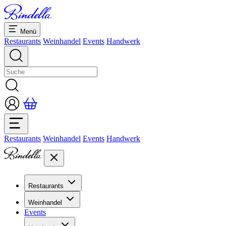
Menü
Restaurants
Weinhandel
Events
Handwerk
Restaurants
Weinhandel
Events
Handwerk
Restaurants
Übersicht Restaurants
Weinhandel
Bankette & Events
Events
Übersicht
Dolcezze