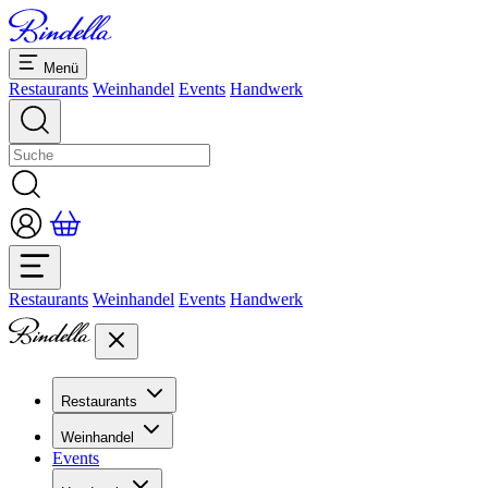
Menü
Restaurants
Weinhandel
Events
Handwerk
Restaurants
Weinhandel
Events
Handwerk
Restaurants
Übersicht Restaurants
Weinhandel
Bankette & Events
Events
Übersicht
Dolcezze