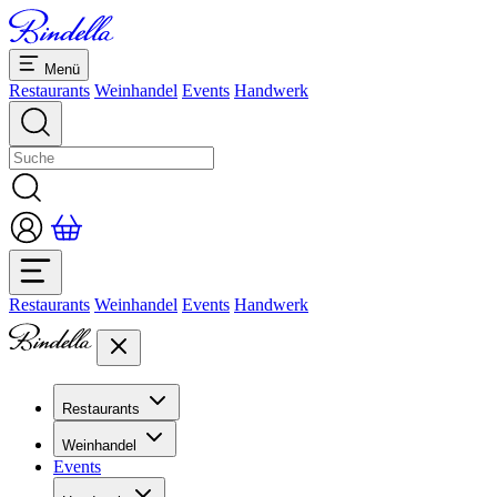
Menü
Restaurants
Weinhandel
Events
Handwerk
Restaurants
Weinhandel
Events
Handwerk
Restaurants
Übersicht Restaurants
Weinhandel
Bankette & Events
Events
Übersicht
Dolcezze