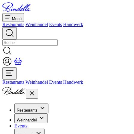
Menü
Restaurants
Weinhandel
Events
Handwerk
Restaurants
Weinhandel
Events
Handwerk
Restaurants
Übersicht Restaurants
Weinhandel
Bankette & Events
Events
Übersicht
Dolcezze