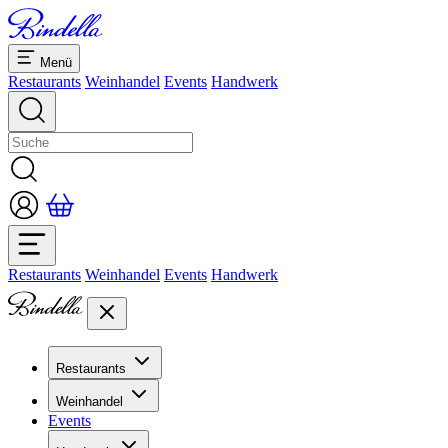
Menü
Restaurants
Weinhandel
Events
Handwerk
Restaurants
Weinhandel
Events
Handwerk
Restaurants
Übersicht Restaurants
Weinhandel
Bankette & Events
Events
Übersicht
Dolcezze