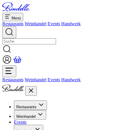
Menü
Restaurants
Weinhandel
Events
Handwerk
Restaurants
Weinhandel
Events
Handwerk
Restaurants
Übersicht Restaurants
Weinhandel
Bankette & Events
Events
Übersicht
Dolcezze