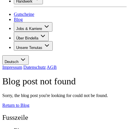
Handwerk
Sortiment
Übersicht
Vinotecas
Gipsen
Gutscheine
Malern
Blog
Inspiration
Jobs & Karriere
Weinwissen
Übersicht
Über Bindella
Offene Stellen
Übersicht
Lernende
Unsere Tenutas
Geschichte
Ihre Vorteile
Tenuta Vallocaia
Magazin «La vita è bella»
Werte
Tenuta Vergaia
Medien
Ansprechpartner
Deutsch
Les Moby Dicks
Impressum
Datenschutz
AGB
Kontakte
Blog post not found
Nachhaltigkeit
Sorry, the blog post you're looking for could not be found.
Return to Blog
Fusszeile