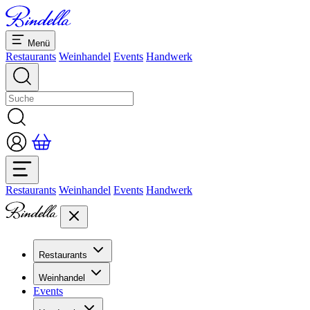
Menü
Restaurants
Weinhandel
Events
Handwerk
Restaurants
Weinhandel
Events
Handwerk
Restaurants
Übersicht Restaurants
Weinhandel
Bankette & Events
Events
Übersicht
Dolcezze