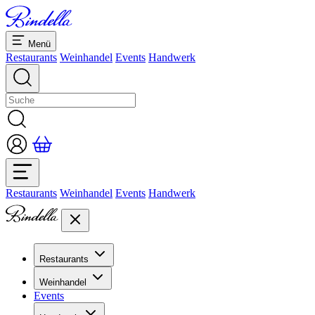
Menü
Restaurants
Weinhandel
Events
Handwerk
Restaurants
Weinhandel
Events
Handwerk
Restaurants
Übersicht Restaurants
Weinhandel
Bankette & Events
Events
Übersicht
Dolcezze