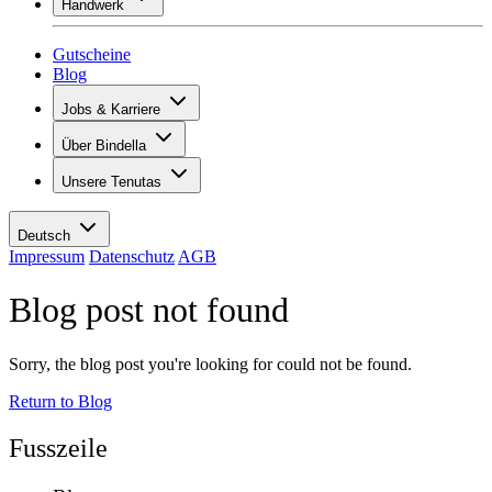
Handwerk
Sortiment
Übersicht
Vinotecas
Gipsen
Gutscheine
Malern
Blog
Inspiration
Jobs & Karriere
Weinwissen
Übersicht
Über Bindella
Offene Stellen
Übersicht
Lernende
Unsere Tenutas
Geschichte
Ihre Vorteile
Tenuta Vallocaia
Magazin «La vita è bella»
Werte
Tenuta Vergaia
Medien
Ansprechpartner
Deutsch
Les Moby Dicks
Impressum
Datenschutz
AGB
Kontakte
Blog post not found
Nachhaltigkeit
Sorry, the blog post you're looking for could not be found.
Return to Blog
Fusszeile