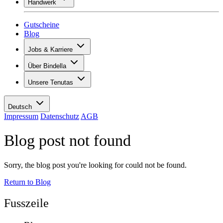
Handwerk
Sortiment
Übersicht
Vinotecas
Gipsen
Gutscheine
Malern
Blog
Inspiration
Jobs & Karriere
Weinwissen
Übersicht
Über Bindella
Offene Stellen
Übersicht
Lernende
Unsere Tenutas
Geschichte
Ihre Vorteile
Tenuta Vallocaia
Magazin «La vita è bella»
Werte
Tenuta Vergaia
Medien
Ansprechpartner
Deutsch
Les Moby Dicks
Impressum
Datenschutz
AGB
Kontakte
Blog post not found
Nachhaltigkeit
Sorry, the blog post you're looking for could not be found.
Return to Blog
Fusszeile