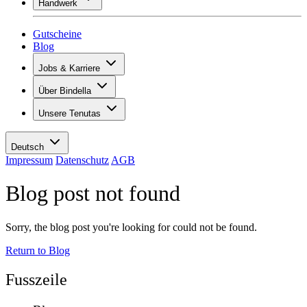
Handwerk
Sortiment
Übersicht
Vinotecas
Gipsen
Gutscheine
Malern
Blog
Inspiration
Jobs & Karriere
Weinwissen
Übersicht
Über Bindella
Offene Stellen
Übersicht
Lernende
Unsere Tenutas
Geschichte
Ihre Vorteile
Tenuta Vallocaia
Magazin «La vita è bella»
Werte
Tenuta Vergaia
Medien
Ansprechpartner
Deutsch
Les Moby Dicks
Impressum
Datenschutz
AGB
Kontakte
Blog post not found
Nachhaltigkeit
Sorry, the blog post you're looking for could not be found.
Return to Blog
Fusszeile