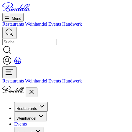
Menü
Restaurants
Weinhandel
Events
Handwerk
Restaurants
Weinhandel
Events
Handwerk
Restaurants
Übersicht Restaurants
Weinhandel
Bankette & Events
Events
Übersicht
Dolcezze