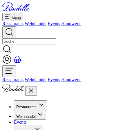
Menü
Restaurants
Weinhandel
Events
Handwerk
Restaurants
Weinhandel
Events
Handwerk
Restaurants
Übersicht Restaurants
Weinhandel
Bankette & Events
Events
Übersicht
Dolcezze