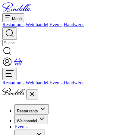
Menü
Restaurants
Weinhandel
Events
Handwerk
Restaurants
Weinhandel
Events
Handwerk
Restaurants
Übersicht Restaurants
Weinhandel
Bankette & Events
Events
Übersicht
Dolcezze