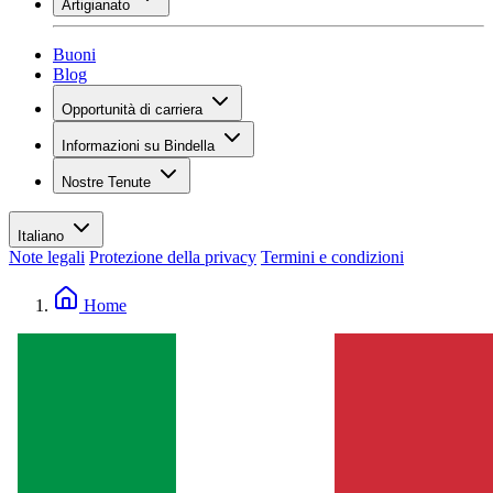
Artigianato
Assortimento
Panoramica
Vinotecas
Gessare
Buoni
Pittura
Blog
Inspiration
Opportunità di carriera
Conoscenza del vino
Panoramica
Informazioni su Bindella
Posti vacanti
Panoramica
Studenti
Nostre Tenute
Storia
I tuoi vantaggi
Tenuta Vallocaia
Rivista «La vita è bella»
Valori
Tenuta Vergaia
Media
Referente
Italiano
Les Moby Dicks
Note legali
Protezione della privacy
Termini e condizioni
Contatti
Sostenibilità
Home