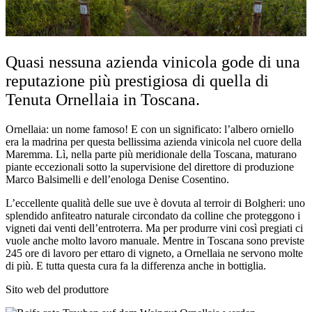
Quasi nessuna azienda vinicola gode di una
reputazione più prestigiosa di quella di
Tenuta Ornellaia in Toscana.
Ornellaia: un nome famoso! E con un significato: l’albero orniello
era la madrina per questa bellissima azienda vinicola nel cuore della
Maremma. Lì, nella parte più meridionale della Toscana, maturano
piante eccezionali sotto la supervisione del direttore di produzione
Marco Balsimelli e dell’enologa Denise Cosentino.
L’eccellente qualità delle sue uve è dovuta al terroir di Bolgheri: uno
splendido anfiteatro naturale circondato da colline che proteggono i
vigneti dai venti dell’entroterra. Ma per produrre vini così pregiati ci
vuole anche molto lavoro manuale. Mentre in Toscana sono previste
245 ore di lavoro per ettaro di vigneto, a Ornellaia ne servono molte
di più. E tutta questa cura fa la differenza anche in bottiglia.
Sito web del produttore