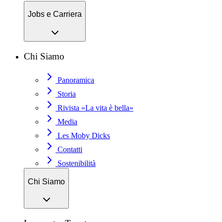
Jobs e Carriera
Chi Siamo
Panoramica
Storia
Rivista «La vita è bella»
Media
Les Moby Dicks
Contatti
Sostenibilità
Chi Siamo