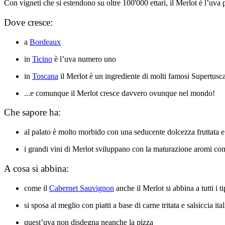
Con vigneti che si estendono su oltre 100'000 ettari, il Merlot è l’uva 
Dove cresce:
a
Bordeaux
in
Ticino
è l’uva numero uno
in
Toscana
il Merlot è un ingrediente di molti famosi Supertusc
...e comunque il Merlot cresce davvero ovunque nel mondo!
Che sapore ha:
al palato è molto morbido con una seducente dolcezza fruttata e 
i grandi vini di Merlot sviluppano con la maturazione aromi com
A cosa si abbina:
come il
Cabernet Sauvignon
anche il Merlot si abbina a tutti i ti
si sposa al meglio con piatti a base di carne tritata e salsiccia ita
quest’uva non disdegna neanche la pizza