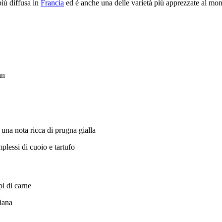
più diffusa in
Francia
ed è anche una delle varietà più apprezzate al mo
an
una nota ricca di prugna gialla
plessi di cuoio e tartufo
pi di carne
liana