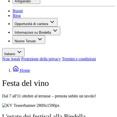
Artigianato
Assortimento
Panoramica
Vinotecas
Buoni
Gessare
Blog
Pittura
Inspiration
Opportunità di carriera
Conoscenza del vino
Panoramica
Informazioni su Bindella
Posti vacanti
Panoramica
Studenti
Nostre Tenute
Storia
I tuoi vantaggi
Tenuta Vallocaia
Rivista «La vita è bella»
Valori
Tenuta Vergaia
Media
Referente
Italiano
Les Moby Dicks
Note legali
Protezione della privacy
Termini e condizioni
Contatti
Sostenibilità
Home
Festa del vino
Dal 7 all'11 ottobre al terrasse – prenota subito un tavolo!
Prenota ora
L'estate dei festival alla Bindella