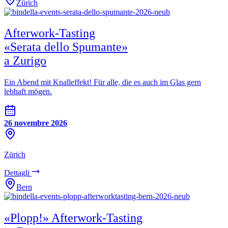
Zürich
Afterwork-Tasting
«Serata dello Spumante»
a Zurigo
Ein Abend mit Knalleffekt! Für alle, die es auch im Glas gern
lebhaft mögen.
26 novembre 2026
Zürich
Dettagli
Bern
«Plopp!» Afterwork-Tasting