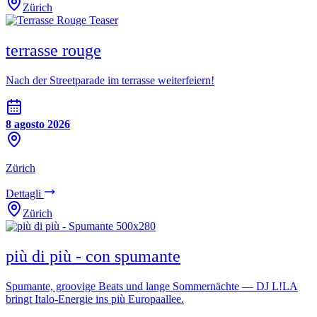
Zürich
terrasse rouge
Nach der Streetparade im terrasse weiterfeiern!
8 agosto 2026
Zürich
Dettagli
Zürich
più di più - con spumante
Spumante, groovige Beats und lange Sommernächte — DJ L!LA
bringt Italo-Energie ins più Europaallee.