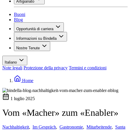
Artigianato
Assortimento
Panoramica
Vinotecas
Gessare
Buoni
Pittura
Blog
Inspiration
Opportunità di carriera
Conoscenza del vino
Panoramica
Informazioni su Bindella
Posti vacanti
Panoramica
Studenti
Nostre Tenute
Storia
I tuoi vantaggi
Tenuta Vallocaia
Rivista «La vita è bella»
Valori
Tenuta Vergaia
Media
Referente
Italiano
Les Moby Dicks
Note legali
Protezione della privacy
Termini e condizioni
Contatti
Sostenibilità
Home
1 luglio 2025
Vom «Macher» zum «Enabler»
Nachhaltigkeit
,
Im Gespräch
,
Gastronomie
,
Mitarbeitende
,
Santa